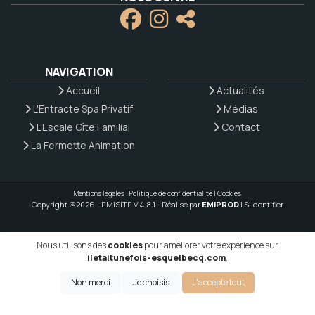
NAVIGATION
Accueil
Actualités
L'Entracte Spa Privatif
Médias
L'Escale Gîte Familial
Contact
La Fermette Animation
Mentions légales
|
Politique de confidentialité
|
Cookies
Copyright @2026 - EMISITE V.4.8.1
- Réalisé par
EMIPROD
|
S'identifier
Nous utilisons des
cookies
pour améliorer votre expérience sur
iletaitunefois-esquelbecq.com
.
Non merci
Je choisis
J'accepte tout