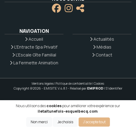
NAVIGATION
Accueil
Actualités
L'Entracte Spa Privatif
Médias
L'Escale Gîte Familial
Contact
La Fermette Animation
Mentions légales
|
Politique de confidentialité
|
Cookies
Copyright @2026 - EMISITE V.4.8.1
- Réalisé par
EMIPROD
|
S'identifier
Nous utilisons des
cookies
pour améliorer votre expérience sur
iletaitunefois-esquelbecq.com
.
Non merci
Je choisis
J'accepte tout