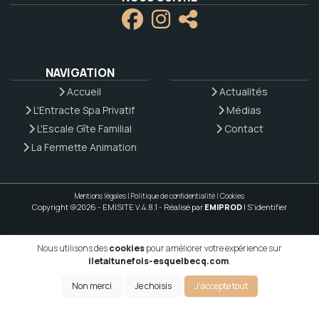
NAVIGATION
Accueil
Actualités
L'Entracte Spa Privatif
Médias
L'Escale Gîte Familial
Contact
La Fermette Animation
Mentions légales
|
Politique de confidentialité
|
Cookies
Copyright @2026 - EMISITE V.4.8.1
- Réalisé par
EMIPROD
|
S'identifier
Nous utilisons des
cookies
pour améliorer votre expérience sur
iletaitunefois-esquelbecq.com
.
Non merci
Je choisis
J'accepte tout