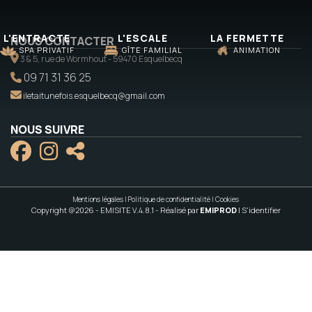
L'ENTRACTE
L'ESCALE
LA FERMETTE
NOUS CONTACTER
SPA PRIVATIF
GÎTE FAMILIAL
ANIMATION
3 & 5, rue de Wormhout - 59470 Esquelbecq
09 71 31 36 25
iletaitunefois.esquelbecq@gmail.com
NOUS SUIVRE
Mentions légales
|
Politique de confidentialité
|
Cookies
Copyright @2026 - EMISITE V.4.8.1
- Réalisé par
EMIPROD
|
S'identifier