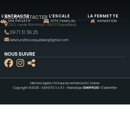
L'ENTRACTE
L'ESCALE
LA FERMETTE
NOUS CONTACTER
SPA PRIVATIF
GÎTE FAMILIAL
ANIMATION
3 & 5, rue de Wormhout - 59470 Esquelbecq
09 71 31 36 25
iletaitunefois.esquelbecq@gmail.com
NOUS SUIVRE
Mentions légales
|
Politique de confidentialité
|
Cookies
Copyright @2026 - EMISITE V.4.8.1
- Réalisé par
EMIPROD
|
S'identifier