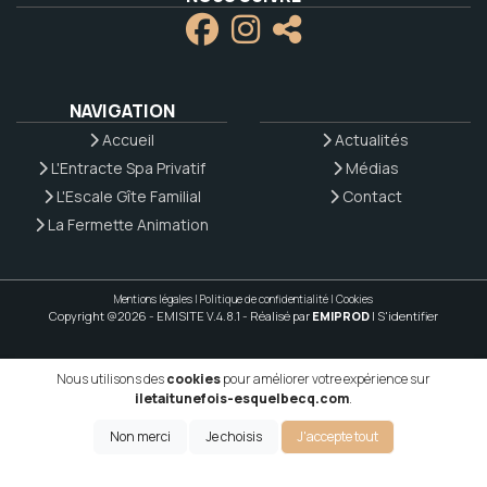
NAVIGATION
Accueil
Actualités
L'Entracte Spa Privatif
Médias
L'Escale Gîte Familial
Contact
La Fermette Animation
Mentions légales
|
Politique de confidentialité
|
Cookies
Copyright @2026 - EMISITE V.4.8.1
- Réalisé par
EMIPROD
|
S'identifier
Nous utilisons des
cookies
pour améliorer votre expérience sur
iletaitunefois-esquelbecq.com
.
Non merci
Je choisis
J'accepte tout