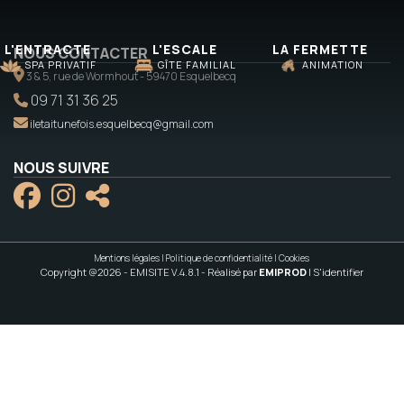
L'ENTRACTE
L'ESCALE
LA FERMETTE
NOUS CONTACTER
SPA PRIVATIF
GÎTE FAMILIAL
ANIMATION
3 & 5, rue de Wormhout - 59470 Esquelbecq
09 71 31 36 25
iletaitunefois.esquelbecq@gmail.com
NOUS SUIVRE
Mentions légales
|
Politique de confidentialité
|
Cookies
Copyright @2026 - EMISITE V.4.8.1
- Réalisé par
EMIPROD
|
S'identifier