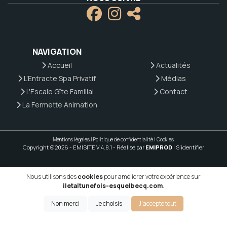
NAVIGATION
Accueil
Actualités
L'Entracte Spa Privatif
Médias
L'Escale Gîte Familial
Contact
La Fermette Animation
Mentions légales
|
Politique de confidentialité
|
Cookies
Copyright @2026 - EMISITE V.4.8.1
- Réalisé par
EMIPROD
|
S'identifier
Nous utilisons des
cookies
pour améliorer votre expérience sur
iletaitunefois-esquelbecq.com
.
Non merci
Je choisis
J'accepte tout