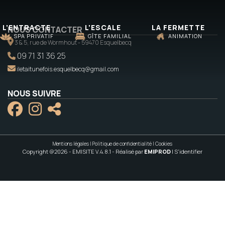
L'ENTRACTE
L'ESCALE
LA FERMETTE
NOUS CONTACTER
SPA PRIVATIF
GÎTE FAMILIAL
ANIMATION
3 & 5, rue de Wormhout - 59470 Esquelbecq
09 71 31 36 25
iletaitunefois.esquelbecq@gmail.com
NOUS SUIVRE
Mentions légales
|
Politique de confidentialité
|
Cookies
Copyright @2026 - EMISITE V.4.8.1
- Réalisé par
EMIPROD
|
S'identifier