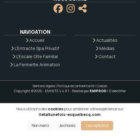
NAVIGATION
Accueil
Actualités
L'Entracte Spa Privatif
Médias
L'Escale Gîte Familial
Contact
La Fermette Animation
Mentions légales
|
Politique de confidentialité
|
Cookies
Copyright @2026 - EMISITE V.4.8.1
- Réalisé par
EMIPROD
|
S'identifier
Nous utilisons des
cookies
pour améliorer votre expérience sur
iletaitunefois-esquelbecq.com
.
Non merci
Je choisis
J'accepte tout