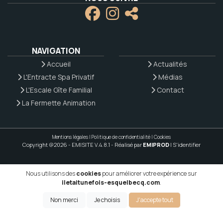
NAVIGATION
Accueil
Actualités
L'Entracte Spa Privatif
Médias
L'Escale Gîte Familial
Contact
La Fermette Animation
Mentions légales
|
Politique de confidentialité
|
Cookies
Copyright @2026 - EMISITE V.4.8.1
- Réalisé par
EMIPROD
|
S'identifier
Nous utilisons des
cookies
pour améliorer votre expérience sur
iletaitunefois-esquelbecq.com
.
Non merci
Je choisis
J'accepte tout