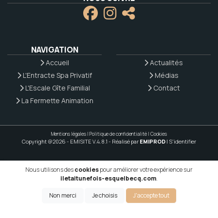
NAVIGATION
Accueil
Actualités
L'Entracte Spa Privatif
Médias
L'Escale Gîte Familial
Contact
La Fermette Animation
Mentions légales
|
Politique de confidentialité
|
Cookies
Copyright @2026 - EMISITE V.4.8.1
- Réalisé par
EMIPROD
|
S'identifier
Nous utilisons des
cookies
pour améliorer votre expérience sur
iletaitunefois-esquelbecq.com
.
Non merci
Je choisis
J'accepte tout