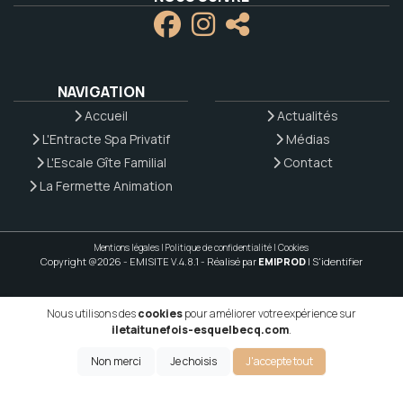
NAVIGATION
Accueil
Actualités
L'Entracte Spa Privatif
Médias
L'Escale Gîte Familial
Contact
La Fermette Animation
Mentions légales
|
Politique de confidentialité
|
Cookies
Copyright @2026 - EMISITE V.4.8.1
- Réalisé par
EMIPROD
|
S'identifier
Nous utilisons des
cookies
pour améliorer votre expérience sur
iletaitunefois-esquelbecq.com
.
Non merci
Je choisis
J'accepte tout