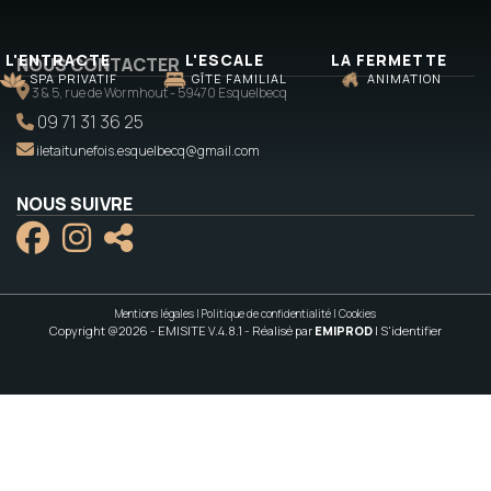
L'ENTRACTE
L'ESCALE
LA FERMETTE
NOUS CONTACTER
SPA PRIVATIF
GÎTE FAMILIAL
ANIMATION
3 & 5, rue de Wormhout - 59470 Esquelbecq
09 71 31 36 25
iletaitunefois.esquelbecq@gmail.com
NOUS SUIVRE
Mentions légales
|
Politique de confidentialité
|
Cookies
Copyright @2026 - EMISITE V.4.8.1
- Réalisé par
EMIPROD
|
S'identifier