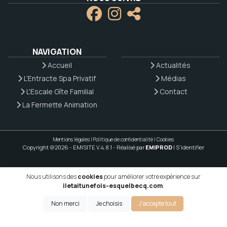
NAVIGATION
Accueil
Actualités
L'Entracte Spa Privatif
Médias
L'Escale Gîte Familial
Contact
La Fermette Animation
Mentions légales
|
Politique de confidentialité
|
Cookies
Copyright @2026 - EMISITE V.4.8.1
- Réalisé par
EMIPROD
|
S'identifier
Nous utilisons des
cookies
pour améliorer votre expérience sur
iletaitunefois-esquelbecq.com
.
Non merci
Je choisis
J'accepte tout