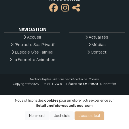
NAVIGATION
Accueil
Actualités
L'Entracte Spa Privatif
Médias
L'Escale Gîte Familial
Contact
La Fermette Animation
Mentions légales
|
Politique de confidentialité
|
Cookies
Copyright @2026 - EMISITE V.4.8.1
- Réalisé par
EMIPROD
|
S'identifier
Nous utilisons des
cookies
pour améliorer votre expérience sur
iletaitunefois-esquelbecq.com
.
Non merci
Je choisis
J'accepte tout