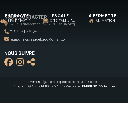
L'ENTRACTE
L'ESCALE
LA FERMETTE
NOUS CONTACTER
SPA PRIVATIF
GÎTE FAMILIAL
ANIMATION
3 & 5, rue de Wormhout - 59470 Esquelbecq
09 71 31 36 25
iletaitunefois.esquelbecq@gmail.com
NOUS SUIVRE
Mentions légales
|
Politique de confidentialité
|
Cookies
Copyright @2026 - EMISITE V.4.8.1
- Réalisé par
EMIPROD
|
S'identifier