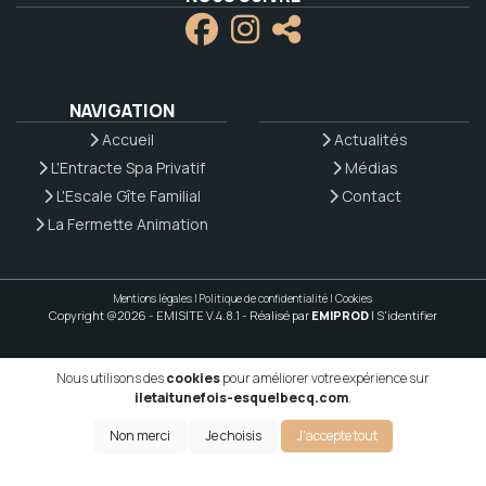
NAVIGATION
Accueil
Actualités
L'Entracte Spa Privatif
Médias
L'Escale Gîte Familial
Contact
La Fermette Animation
Mentions légales
|
Politique de confidentialité
|
Cookies
Copyright @2026 - EMISITE V.4.8.1
- Réalisé par
EMIPROD
|
S'identifier
Nous utilisons des
cookies
pour améliorer votre expérience sur
iletaitunefois-esquelbecq.com
.
Non merci
Je choisis
J'accepte tout