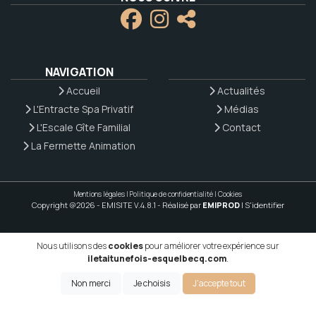
NAVIGATION
Accueil
Actualités
L'Entracte Spa Privatif
Médias
L'Escale Gîte Familial
Contact
La Fermette Animation
Mentions légales
|
Politique de confidentialité
|
Cookies
Copyright @2026 - EMISITE V.4.8.1
- Réalisé par
EMIPROD
|
S'identifier
Nous utilisons des
cookies
pour améliorer votre expérience sur
iletaitunefois-esquelbecq.com
.
Non merci
Je choisis
J'accepte tout