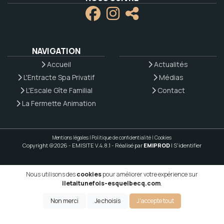
NAVIGATION
Accueil
Actualités
L'Entracte Spa Privatif
Médias
L'Escale Gîte Familial
Contact
La Fermette Animation
Mentions légales
|
Politique de confidentialité
|
Cookies
Copyright @2026 - EMISITE V.4.8.1
- Réalisé par
EMIPROD
|
S'identifier
Nous utilisons des
cookies
pour améliorer votre expérience sur
iletaitunefois-esquelbecq.com
.
Non merci
Je choisis
J'accepte tout