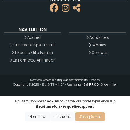
NAVIGATION
Accueil
Actualités
L'Entracte Spa Privatif
Médias
L'Escale Gîte Familial
Contact
La Fermette Animation
Mentions légales
|
Politique de confidentialité
|
Cookies
Copyright @2026 - EMISITE V.4.8.1
- Réalisé par
EMIPROD
|
S'identifier
Nous utilisons des
cookies
pour améliorer votre expérience sur
iletaitunefois-esquelbecq.com
.
Non merci
Je choisis
J'accepte tout