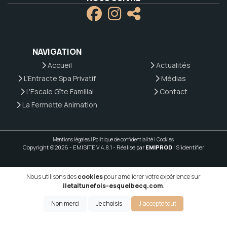
NAVIGATION
Accueil
Actualités
L'Entracte Spa Privatif
Médias
L'Escale Gîte Familial
Contact
La Fermette Animation
Mentions légales
|
Politique de confidentialité
|
Cookies
Copyright @2026 - EMISITE V.4.8.1
- Réalisé par
EMIPROD
|
S'identifier
Nous utilisons des
cookies
pour améliorer votre expérience sur
iletaitunefois-esquelbecq.com
.
Non merci
Je choisis
J'accepte tout