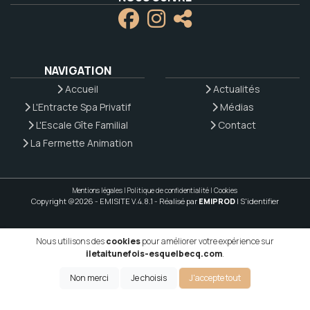
NAVIGATION
Accueil
Actualités
L'Entracte Spa Privatif
Médias
L'Escale Gîte Familial
Contact
La Fermette Animation
Mentions légales
|
Politique de confidentialité
|
Cookies
Copyright @2026 - EMISITE V.4.8.1
- Réalisé par
EMIPROD
|
S'identifier
Nous utilisons des
cookies
pour améliorer votre expérience sur
iletaitunefois-esquelbecq.com
.
Non merci
Je choisis
J'accepte tout