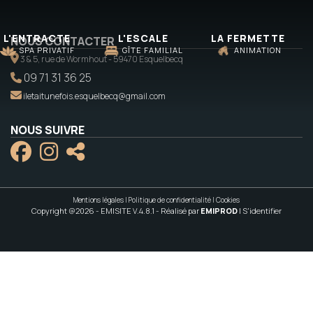
L'ENTRACTE
L'ESCALE
LA FERMETTE
NOUS CONTACTER
SPA PRIVATIF
GÎTE FAMILIAL
ANIMATION
3 & 5, rue de Wormhout - 59470 Esquelbecq
09 71 31 36 25
iletaitunefois.esquelbecq@gmail.com
NOUS SUIVRE
Mentions légales
|
Politique de confidentialité
|
Cookies
Copyright @2026 - EMISITE V.4.8.1
- Réalisé par
EMIPROD
|
S'identifier