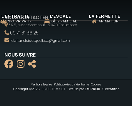
L'ENTRACTE
L'ESCALE
LA FERMETTE
NOUS CONTACTER
SPA PRIVATIF
GÎTE FAMILIAL
ANIMATION
3 & 5, rue de Wormhout - 59470 Esquelbecq
09 71 31 36 25
iletaitunefois.esquelbecq@gmail.com
NOUS SUIVRE
Mentions légales
|
Politique de confidentialité
|
Cookies
Copyright @2026 - EMISITE V.4.8.1
- Réalisé par
EMIPROD
|
S'identifier