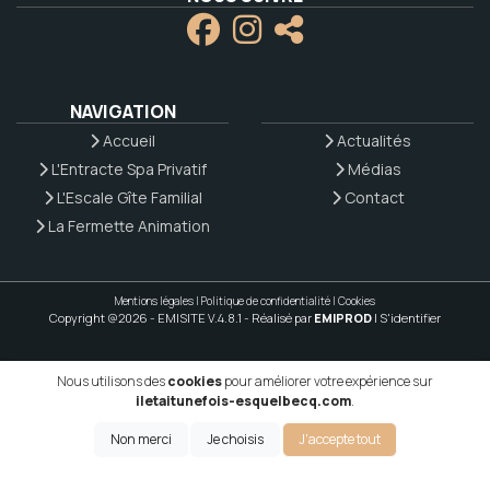
NAVIGATION
Accueil
Actualités
L'Entracte Spa Privatif
Médias
L'Escale Gîte Familial
Contact
La Fermette Animation
Mentions légales
|
Politique de confidentialité
|
Cookies
Copyright @2026 - EMISITE V.4.8.1
- Réalisé par
EMIPROD
|
S'identifier
Nous utilisons des
cookies
pour améliorer votre expérience sur
iletaitunefois-esquelbecq.com
.
Non merci
Je choisis
J'accepte tout