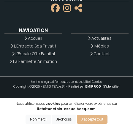
NAVIGATION
Accueil
Actualités
L'Entracte Spa Privatif
Médias
L'Escale Gîte Familial
Contact
La Fermette Animation
Mentions légales
|
Politique de confidentialité
|
Cookies
Copyright @2026 - EMISITE V.4.8.1
- Réalisé par
EMIPROD
|
S'identifier
Nous utilisons des
cookies
pour améliorer votre expérience sur
iletaitunefois-esquelbecq.com
.
Non merci
Je choisis
J'accepte tout