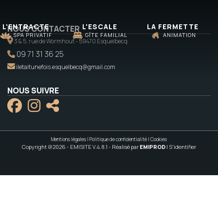
L'ENTRACTE
L'ESCALE
LA FERMETTE
NOUS CONTACTER
SPA PRIVATIF
GÎTE FAMILIAL
ANIMATION
3 & 5, rue de Wormhout - 59470 Esquelbecq
09 71 31 36 25
iletaitunefois.esquelbecq@gmail.com
NOUS SUIVRE
Mentions légales
|
Politique de confidentialité
|
Cookies
Copyright @2026 - EMISITE V.4.8.1
- Réalisé par
EMIPROD
|
S'identifier