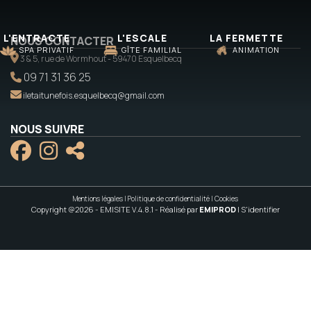
L'ENTRACTE
L'ESCALE
LA FERMETTE
NOUS CONTACTER
SPA PRIVATIF
GÎTE FAMILIAL
ANIMATION
3 & 5, rue de Wormhout - 59470 Esquelbecq
09 71 31 36 25
iletaitunefois.esquelbecq@gmail.com
NOUS SUIVRE
Mentions légales
|
Politique de confidentialité
|
Cookies
Copyright @2026 - EMISITE V.4.8.1
- Réalisé par
EMIPROD
|
S'identifier