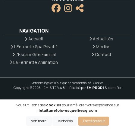
NAVIGATION
Accueil
Actualités
L'Entracte Spa Privatif
Médias
L'Escale Gîte Familial
Contact
La Fermette Animation
Mentions légales
|
Politique de confidentialité
|
Cookies
Copyright @2026 - EMISITE V.4.8.1
- Réalisé par
EMIPROD
|
S'identifier
Nous utilisons des
cookies
pour améliorer votre expérience sur
iletaitunefois-esquelbecq.com
.
Non merci
Je choisis
J'accepte tout