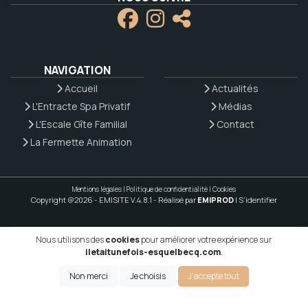
NAVIGATION
Accueil
Actualités
L'Entracte Spa Privatif
Médias
L'Escale Gîte Familial
Contact
La Fermette Animation
Mentions légales
|
Politique de confidentialité
|
Cookies
Copyright @2026 - EMISITE V.4.8.1
- Réalisé par
EMIPROD
|
S'identifier
Nous utilisons des
cookies
pour améliorer votre expérience sur
iletaitunefois-esquelbecq.com
.
Non merci
Je choisis
J'accepte tout