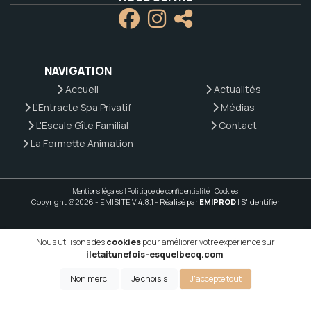
NAVIGATION
Accueil
Actualités
L'Entracte Spa Privatif
Médias
L'Escale Gîte Familial
Contact
La Fermette Animation
Mentions légales
|
Politique de confidentialité
|
Cookies
Copyright @2026 - EMISITE V.4.8.1
- Réalisé par
EMIPROD
|
S'identifier
Nous utilisons des
cookies
pour améliorer votre expérience sur
iletaitunefois-esquelbecq.com
.
Non merci
Je choisis
J'accepte tout