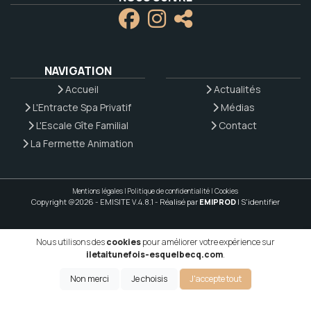
NAVIGATION
Accueil
Actualités
L'Entracte Spa Privatif
Médias
L'Escale Gîte Familial
Contact
La Fermette Animation
Mentions légales
|
Politique de confidentialité
|
Cookies
Copyright @2026 - EMISITE V.4.8.1
- Réalisé par
EMIPROD
|
S'identifier
Nous utilisons des
cookies
pour améliorer votre expérience sur
iletaitunefois-esquelbecq.com
.
Non merci
Je choisis
J'accepte tout