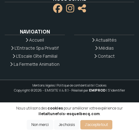
NAVIGATION
Accueil
Actualités
L'Entracte Spa Privatif
Médias
L'Escale Gîte Familial
Contact
La Fermette Animation
Mentions légales
|
Politique de confidentialité
|
Cookies
Copyright @2026 - EMISITE V.4.8.1
- Réalisé par
EMIPROD
|
S'identifier
Nous utilisons des
cookies
pour améliorer votre expérience sur
iletaitunefois-esquelbecq.com
.
Non merci
Je choisis
J'accepte tout