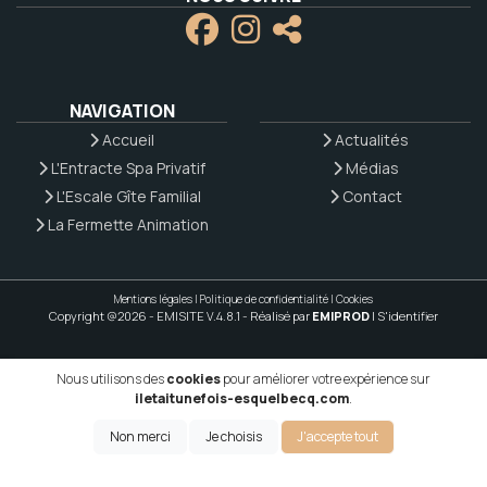
NAVIGATION
Accueil
Actualités
L'Entracte Spa Privatif
Médias
L'Escale Gîte Familial
Contact
La Fermette Animation
Mentions légales
|
Politique de confidentialité
|
Cookies
Copyright @2026 - EMISITE V.4.8.1
- Réalisé par
EMIPROD
|
S'identifier
Nous utilisons des
cookies
pour améliorer votre expérience sur
iletaitunefois-esquelbecq.com
.
Non merci
Je choisis
J'accepte tout