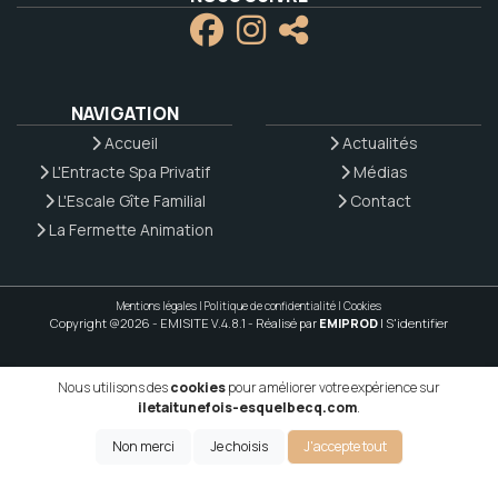
NAVIGATION
Accueil
Actualités
L'Entracte Spa Privatif
Médias
L'Escale Gîte Familial
Contact
La Fermette Animation
Mentions légales
|
Politique de confidentialité
|
Cookies
Copyright @2026 - EMISITE V.4.8.1
- Réalisé par
EMIPROD
|
S'identifier
Nous utilisons des
cookies
pour améliorer votre expérience sur
iletaitunefois-esquelbecq.com
.
Non merci
Je choisis
J'accepte tout