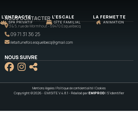
L'ENTRACTE
L'ESCALE
LA FERMETTE
NOUS CONTACTER
SPA PRIVATIF
GÎTE FAMILIAL
ANIMATION
3 & 5, rue de Wormhout - 59470 Esquelbecq
09 71 31 36 25
iletaitunefois.esquelbecq@gmail.com
NOUS SUIVRE
Mentions légales
|
Politique de confidentialité
|
Cookies
Copyright @2026 - EMISITE V.4.8.1
- Réalisé par
EMIPROD
|
S'identifier