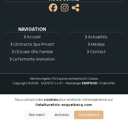
NAVIGATION
Accueil
Actualités
L'Entracte Spa Privatif
Médias
L'Escale Gîte Familial
Contact
La Fermette Animation
Mentions légales
|
Politique de confidentialité
|
Cookies
Copyright @2026 - EMISITE V.4.8.1
- Réalisé par
EMIPROD
|
S'identifier
Nous utilisons des
cookies
pour améliorer votre expérience sur
iletaitunefois-esquelbecq.com
.
Non merci
Je choisis
J'accepte tout