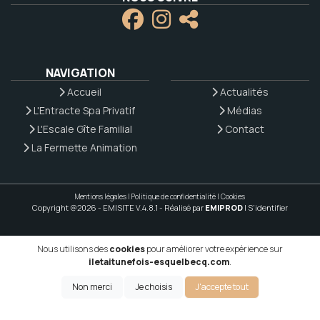
NAVIGATION
Accueil
Actualités
L'Entracte Spa Privatif
Médias
L'Escale Gîte Familial
Contact
La Fermette Animation
Mentions légales
|
Politique de confidentialité
|
Cookies
Copyright @2026 - EMISITE V.4.8.1
- Réalisé par
EMIPROD
|
S'identifier
Nous utilisons des
cookies
pour améliorer votre expérience sur
iletaitunefois-esquelbecq.com
.
Non merci
Je choisis
J'accepte tout