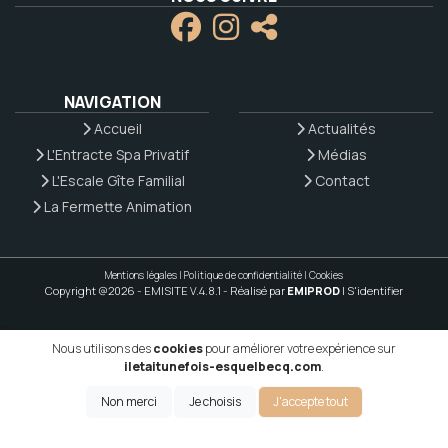
NAVIGATION
Accueil
Actualités
L'Entracte Spa Privatif
Médias
L'Escale Gîte Familial
Contact
La Fermette Animation
Mentions légales
|
Politique de confidentialité
|
Cookies
Copyright @2026 - EMISITE V.4.8.1
- Réalisé par
EMIPROD
|
S'identifier
Nous utilisons des
cookies
pour améliorer votre expérience sur
iletaitunefois-esquelbecq.com
.
Non merci
Je choisis
J'accepte tout