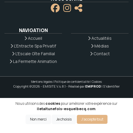
NAVIGATION
Accueil
Actualités
L'Entracte Spa Privatif
Médias
L'Escale Gîte Familial
Contact
La Fermette Animation
Mentions légales
|
Politique de confidentialité
|
Cookies
Copyright @2026 - EMISITE V.4.8.1
- Réalisé par
EMIPROD
|
S'identifier
Nous utilisons des
cookies
pour améliorer votre expérience sur
iletaitunefois-esquelbecq.com
.
Non merci
Je choisis
J'accepte tout