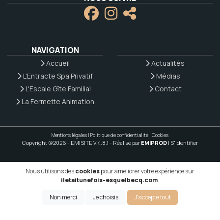
NAVIGATION
Accueil
Actualités
L'Entracte Spa Privatif
Médias
L'Escale Gîte Familial
Contact
La Fermette Animation
Mentions légales
|
Politique de confidentialité
|
Cookies
Copyright @2026 - EMISITE V.4.8.1
- Réalisé par
EMIPROD
|
S'identifier
Nous utilisons des
cookies
pour améliorer votre expérience sur
iletaitunefois-esquelbecq.com
.
Non merci
Je choisis
J'accepte tout