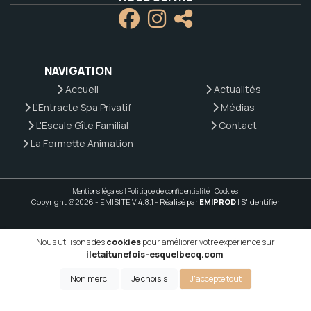
NAVIGATION
Accueil
Actualités
L'Entracte Spa Privatif
Médias
L'Escale Gîte Familial
Contact
La Fermette Animation
Mentions légales
|
Politique de confidentialité
|
Cookies
Copyright @2026 - EMISITE V.4.8.1
- Réalisé par
EMIPROD
|
S'identifier
Nous utilisons des
cookies
pour améliorer votre expérience sur
iletaitunefois-esquelbecq.com
.
Non merci
Je choisis
J'accepte tout