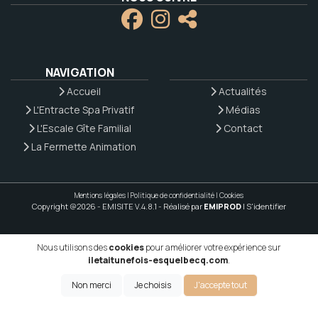
NAVIGATION
Accueil
Actualités
L'Entracte Spa Privatif
Médias
L'Escale Gîte Familial
Contact
La Fermette Animation
Mentions légales
|
Politique de confidentialité
|
Cookies
Copyright @2026 - EMISITE V.4.8.1
- Réalisé par
EMIPROD
|
S'identifier
Nous utilisons des
cookies
pour améliorer votre expérience sur
iletaitunefois-esquelbecq.com
.
Non merci
Je choisis
J'accepte tout