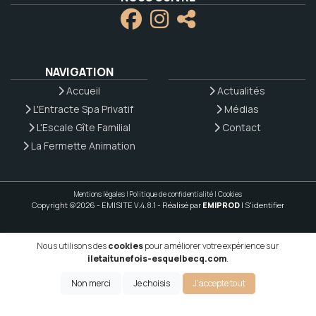
NAVIGATION
Accueil
Actualités
L'Entracte Spa Privatif
Médias
L'Escale Gîte Familial
Contact
La Fermette Animation
Mentions légales
|
Politique de confidentialité
|
Cookies
Copyright @2026 - EMISITE V.4.8.1
- Réalisé par
EMIPROD
|
S'identifier
Nous utilisons des
cookies
pour améliorer votre expérience sur
iletaitunefois-esquelbecq.com
.
Non merci
Je choisis
J'accepte tout