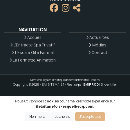
NAVIGATION
Accueil
Actualités
L'Entracte Spa Privatif
Médias
L'Escale Gîte Familial
Contact
La Fermette Animation
Mentions légales
|
Politique de confidentialité
|
Cookies
Copyright @2026 - EMISITE V.4.8.1
- Réalisé par
EMIPROD
|
S'identifier
Nous utilisons des
cookies
pour améliorer votre expérience sur
iletaitunefois-esquelbecq.com
.
Non merci
Je choisis
J'accepte tout