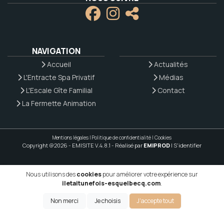
NAVIGATION
Accueil
Actualités
L'Entracte Spa Privatif
Médias
L'Escale Gîte Familial
Contact
La Fermette Animation
Mentions légales
|
Politique de confidentialité
|
Cookies
Copyright @2026 - EMISITE V.4.8.1
- Réalisé par
EMIPROD
|
S'identifier
Nous utilisons des
cookies
pour améliorer votre expérience sur
iletaitunefois-esquelbecq.com
.
Non merci
Je choisis
J'accepte tout