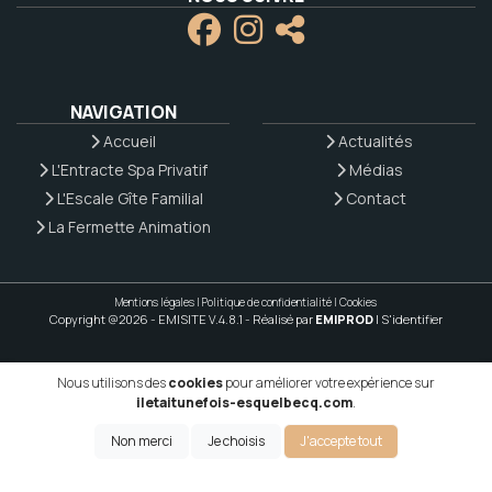
NAVIGATION
Accueil
Actualités
L'Entracte Spa Privatif
Médias
L'Escale Gîte Familial
Contact
La Fermette Animation
Mentions légales
|
Politique de confidentialité
|
Cookies
Copyright @2026 - EMISITE V.4.8.1
- Réalisé par
EMIPROD
|
S'identifier
Nous utilisons des
cookies
pour améliorer votre expérience sur
iletaitunefois-esquelbecq.com
.
Non merci
Je choisis
J'accepte tout