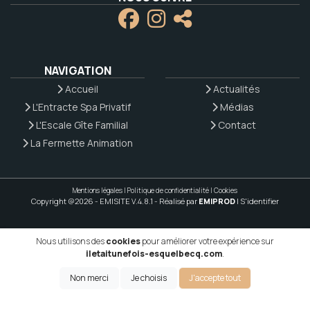
NAVIGATION
Accueil
Actualités
L'Entracte Spa Privatif
Médias
L'Escale Gîte Familial
Contact
La Fermette Animation
Mentions légales
|
Politique de confidentialité
|
Cookies
Copyright @2026 - EMISITE V.4.8.1
- Réalisé par
EMIPROD
|
S'identifier
Nous utilisons des
cookies
pour améliorer votre expérience sur
iletaitunefois-esquelbecq.com
.
Non merci
Je choisis
J'accepte tout