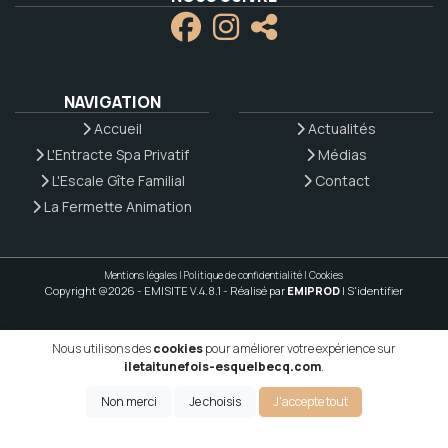
NAVIGATION
Accueil
Actualités
L'Entracte Spa Privatif
Médias
L'Escale Gîte Familial
Contact
La Fermette Animation
Mentions légales
|
Politique de confidentialité
|
Cookies
Copyright @2026 - EMISITE V.4.8.1
- Réalisé par
EMIPROD
|
S'identifier
Nous utilisons des
cookies
pour améliorer votre expérience sur
iletaitunefois-esquelbecq.com
.
Non merci
Je choisis
J'accepte tout